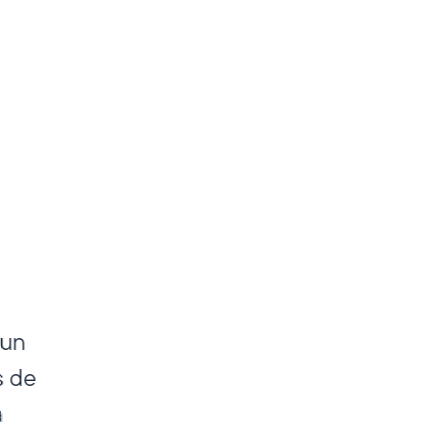
'un
s de
a