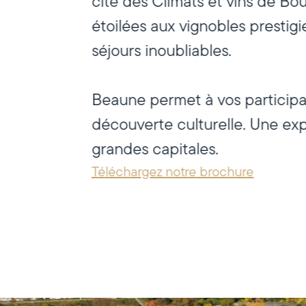
cité des Climats et vins de Bo
étoilées aux vignobles prestig
séjours inoubliables.
Beaune permet à vos participan
découverte culturelle. Une ex
grandes capitales.
Téléchargez notre brochure