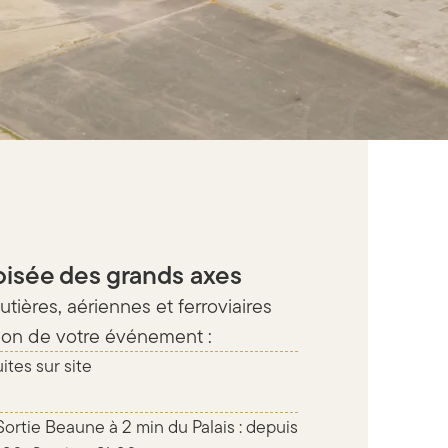
roisée des grands axes
utières, aériennes et ferroviaires
ation de votre événement :
ites sur site
ortie Beaune à 2 min du Palais : depuis