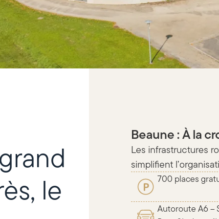
Beaune : À la c
 grand
Les infrastructures ro
simplifient l’organis
ès, le
700 places gratu
Autoroute A6 – S